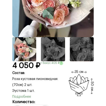
+ бонус 405 ₽
?
4 050 ₽
35 см
Состав:
Роза кустовая пионовидная
50 см
(70см) 2 шт.
Эустома 1 шт.
Гортензия (Колумбия) 1 шт.
Количество:
Диантус 3 шт.