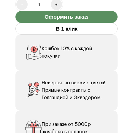
Эвкалипт 2 шт.
-
+
Упаковка Корейская Плёнка 2 шт.
Оформить заказ
Бумага тишью 2 шт.
Роза Pink Expression 2 шт.
В 1 клик
Кэшбэк 10% с каждой
покупки
Невероятно свежие цветы!
Прямые контракты с
Голландией и Эквадором.
При заказе от 5000р
аквабокс в подарок.