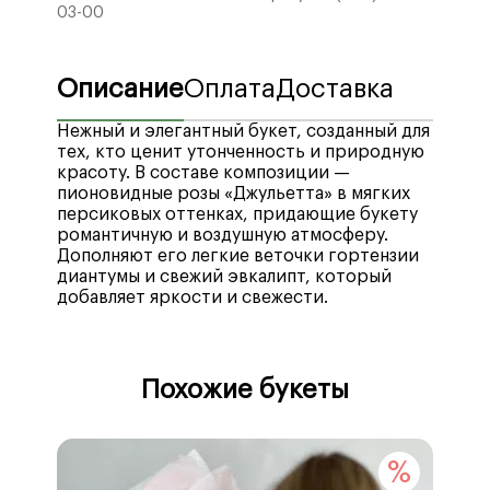
03-00
Описание
Оплата
Доставка
Нежный и элегантный букет, созданный для
тех, кто ценит утонченность и природную
красоту. В составе композиции —
пионовидные розы «Джульетта» в мягких
персиковых оттенках, придающие букету
романтичную и воздушную атмосферу.
Дополняют его легкие веточки гортензии
диантумы и свежий эвкалипт, который
добавляет яркости и свежести.
Мы рады предложить вам широкий выбор
Стоимость доставки по городу Воронеж —
удобных способов оплаты, включая
400₽
, бесплатная доставка при заказе от
Похожие букеты
различные платежные системы, кредитные
4990₽
.
и дебетовые карты, а также электронные
Стоимость доставки в отдаленные районы
кошельки. Мы стремимся обеспечить
—
рассчитывается автоматически
при
максимальный комфорт наших клиентов
оформлении заказа.
%
при совершении покупок, предлагая
Минимальное время доставки после