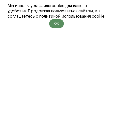
Наличные
Мы используем файлы cookie для вашего
удобства. Продолжая пользоваться сайтом, вы
соглашаетесь с политикой использования cookie.
ОК
Цветы в коробке «Lily»
Букет "E
5 800 ₽
2 65
В корзину