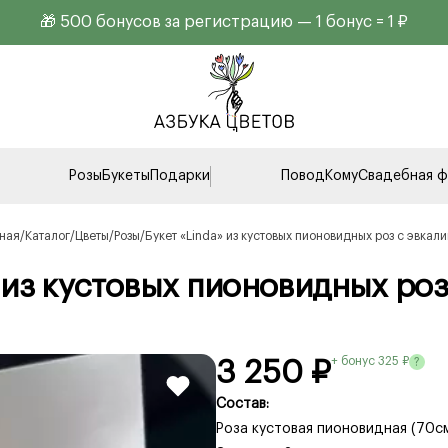
🎁 500 бонусов за регистрацию — 1 бонус = 1 ₽
Розы
Букеты
Подарки
Повод
Кому
Свадебная ф
вная
Каталог
Цветы
Розы
Букет «Linda» из кустовых пионовидных роз с эвкал
» из кустовых пионовидных роз
+ бонус 325 ₽
?
3 250 ₽
Состав:
Роза кустовая пионовидная (70см