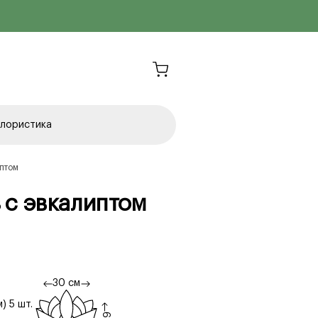
лористика
иптом
 с эвкалиптом
30 см
) 5 шт.