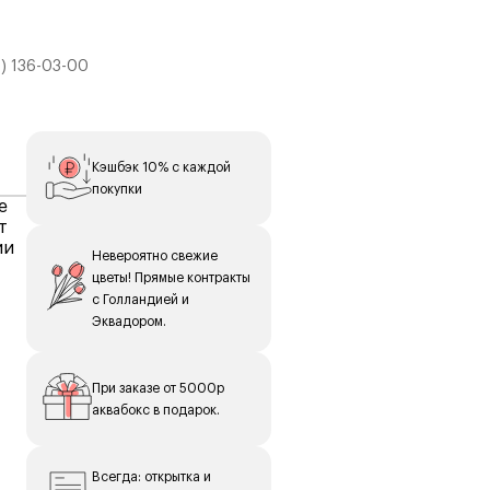
) 136-03-00
Кэшбэк 10% с каждой
покупки
е
т
ии
Невероятно свежие
цветы! Прямые контракты
с Голландией и
е
Эквадором.
к,
При заказе от 5000р
аквабокс в подарок.
(в
Всегда: открытка и