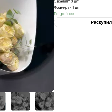
Эвкалипт 3 шт.
Фоамиран 1 шт.
Раскупил