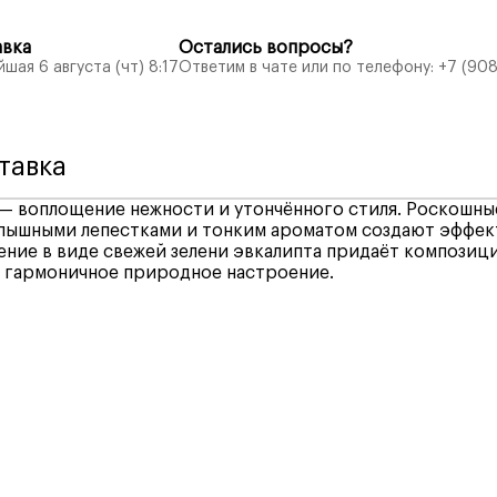
авка
Остались вопросы?
шая 6 августа (чт) 8:17
Ответим в чате или по телефону:
+7 (908
тавка
 — воплощение нежности и утончённого стиля. Роскошны
 пышными лепестками и тонким ароматом создают эффек
ение в виде свежей зелени эвкалипта придаёт композиц
и гармоничное природное настроение.
ий выбор удобных способов оплаты, включая различны
у Воронеж —
400₽
, бесплатная доставка при заказе от
 и дебетовые карты, а также электронные кошельки. Мы
альный комфорт наших клиентов при совершении покупо
нные районы —
рассчитывается автоматически
при
 методы оплаты:
осле оформления заказа –
25 минут
.
, система, учитывает время изготовления букета и
ки.
минут
, повторный выезд курьера
оплачивается отдельно
вки).