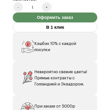
Маттиола 3 шт.
Бумага тишью 2 шт.
-
+
Оформить заказ
В 1 клик
Кэшбэк 10% с каждой
покупки
Невероятно свежие цветы!
Прямые контракты с
Голландией и Эквадором.
При заказе от 5000р