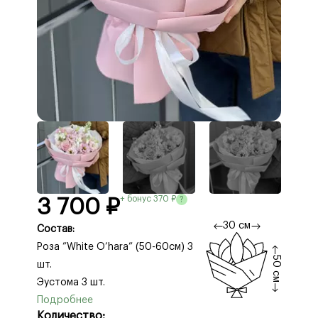
+ бонус 370 ₽
?
3 700 ₽
30 см
Состав:
Роза ”White O’hara” (50-60см) 3
50 см
шт.
Эустома 3 шт.
Упаковка Корейская Плёнка 3 шт.
Количество: