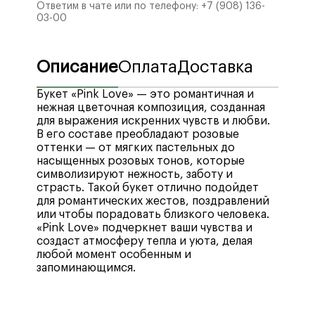
Ответим в чате или по телефону:
+7 (908) 136-
03-00
Описание
Оплата
Доставка
Букет «Pink Love» — это романтичная и
нежная цветочная композиция, созданная
для выражения искренних чувств и любви.
В его составе преобладают розовые
оттенки — от мягких пастельных до
насыщенных розовых тонов, которые
символизируют нежность, заботу и
страсть. Такой букет отлично подойдет
для романтических жестов, поздравлений
или чтобы порадовать близкого человека.
«Pink Love» подчеркнет ваши чувства и
создаст атмосферу тепла и уюта, делая
любой момент особенным и
запоминающимся.
Мы рады предложить вам широкий выбор
Стоимость доставки по городу Воронеж —
удобных способов оплаты, включая
400₽
, бесплатная доставка при заказе от