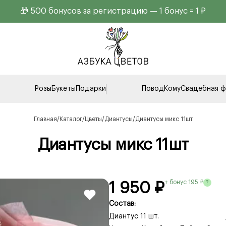
🎁 500 бонусов за регистрацию — 1 бонус = 1 ₽
Розы
Букеты
Подарки
Повод
Кому
Свадебная ф
Главная
Каталог
Цветы
Диантусы
Диантусы микс 11шт
Диантусы микс 11шт
+ бонус 195 ₽
?
1 950 ₽
Состав:
Диантус 11 шт.