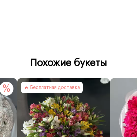
ки.
минут
, повторный выезд курьера
оплачивается отдельно
вки).
Похожие букеты
%
🔥 Бесплатная доставка