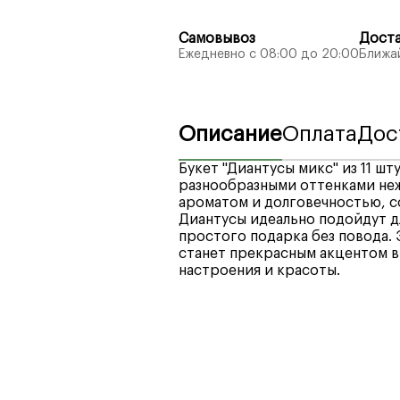
Самовывоз
Дост
Ежедневно с 08:00 до 20:00
Ближай
Описание
Оплата
Дос
Букет "Диантусы микс" из 11 шт
разнообразными оттенками не
ароматом и долговечностью, с
Диантусы идеально подойдут д
простого подарка без повода. 
станет прекрасным акцентом в
настроения и красоты.
Мы рады предложить вам широк
Стоимость доставки по город
платежные системы, кредитные
4990₽
.
стремимся обеспечить максим
Стоимость доставки в отдале
предлагая надежные и удобные
оформлении заказа.
Минимальное время доставки п
При выборе интервала доставки