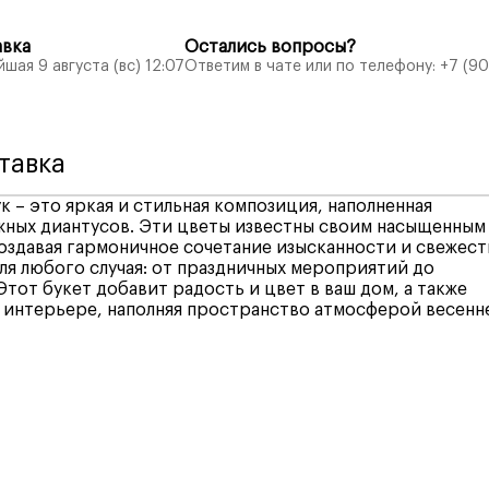
авка
Остались вопросы?
шая 9 августа (вс) 12:07
Ответим в чате или по телефону:
+7 (90
тавка
ук – это яркая и стильная композиция, наполненная
жных диантусов. Эти цветы известны своим насыщенным
оздавая гармоничное сочетание изысканности и свежест
ля любого случая: от праздничных мероприятий до
Этот букет добавит радость и цвет в ваш дом, а также
 интерьере, наполняя пространство атмосферой весенн
ий выбор удобных способов оплаты, включая различны
у Воронеж —
400₽
, бесплатная доставка при заказе от
 и дебетовые карты, а также электронные кошельки. Мы
альный комфорт наших клиентов при совершении покупо
нные районы —
рассчитывается автоматически
при
 методы оплаты:
осле оформления заказа –
25 минут
.
, система, учитывает время изготовления букета и