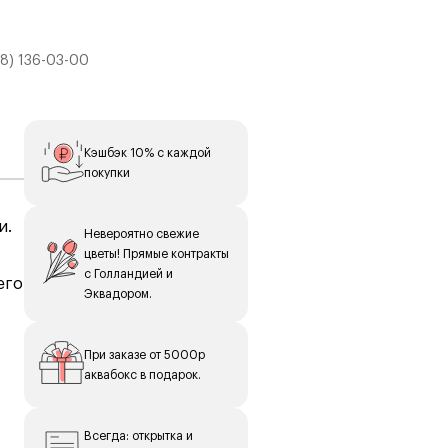
8) 136-03-00
Кэшбэк 10% с каждой
покупки
и.
Невероятно свежие
цветы! Прямые контракты
с Голландией и
его
Эквадором.
е
При заказе от 5000р
аквабокс в подарок.
к,
Всегда: открытка и