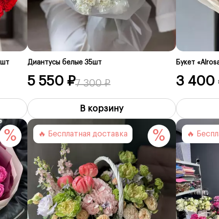
5шт
Диантусы белые 35шт
Букет «Alros
5 550 ₽
3 400
7 300 ₽
В корзину
%
%
🔥 Бесплатная доставка
🔥 Бесп