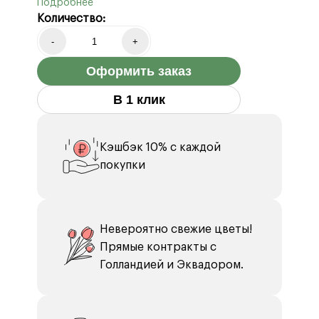
Диантус 11 шт.
Количество:
Эвкалипт 5 шт.
Корзина плетеная 1 шт.
-
+
Оазис флористический 2 шт.
Оформить заказ
Пион белый 8 шт.
В 1 клик
Кэшбэк 10% с каждой
покупки
Невероятно свежие цветы!
Прямые контракты с
Голландией и Эквадором.