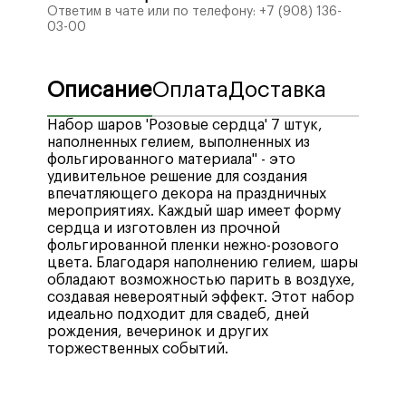
Ответим в чате или по телефону:
+7 (908) 136-
03-00
Описание
Оплата
Доставка
Набор шаров 'Розовые сердца' 7 штук,
наполненных гелием, выполненных из
фольгированного материала" - это
удивительное решение для создания
впечатляющего декора на праздничных
мероприятиях. Каждый шар имеет форму
сердца и изготовлен из прочной
фольгированной пленки нежно-розового
цвета. Благодаря наполнению гелием, шары
обладают возможностью парить в воздухе,
создавая невероятный эффект. Этот набор
идеально подходит для свадеб, дней
рождения, вечеринок и других
торжественных событий.
Мы рады предложить вам широкий выбор
Стоимость доставки по городу Воронеж —