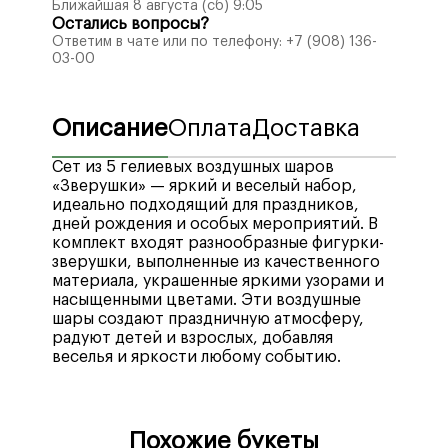
Ближайшая 8 августа (сб) 9:05
Остались вопросы?
Ответим в чате или по телефону:
+7 (908) 136-
03-00
Описание
Оплата
Доставка
Сет из 5 гелиевых воздушных шаров
«Зверушки»
— яркий и веселый набор,
идеально подходящий для праздников,
дней рождения и особых мероприятий. В
комплект входят разнообразные фигурки-
зверушки, выполненные из качественного
материала, украшенные яркими узорами и
насыщенными цветами. Эти воздушные
шары создают праздничную атмосферу,
радуют детей и взрослых, добавляя
веселья и яркости любому событию.
Мы рады предложить вам широкий выбор
Стоимость доставки по городу Воронеж —
удобных способов оплаты, включая
400₽
, бесплатная доставка при заказе от
Похожие букеты
различные платежные системы, кредитные
4990₽
.