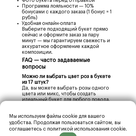
Фото букета перед отправкой
Программа лояльности — 10%
бонусами с каждого заказа (1 бонус = 1
рубль)
Удобная онлайн-оплата
Выберите подходящий букет прямо
сейчас и оформите заказ за пару
минут — мы гарантируем свежесть и
аккуратное оформление каждой
композиции.
FAQ — часто задаваемые
вопросы
Можно ли выбрать цвет роз в букете
из 17 штук?
Да, вы можете выбрать розы одного
цвета или микс, чтобы создать
идеальный букет для любого повода.
Можно ли оформить доставку на
конкретную дату?
Мы используем файлы cookie для вашего
Да, при оформлении заказа вы можете
удобства. Продолжая пользоваться сайтом, вы
выбрать любую удобную дату
соглашаетесь с политикой использования cookie.
доставки, включая день заказа.