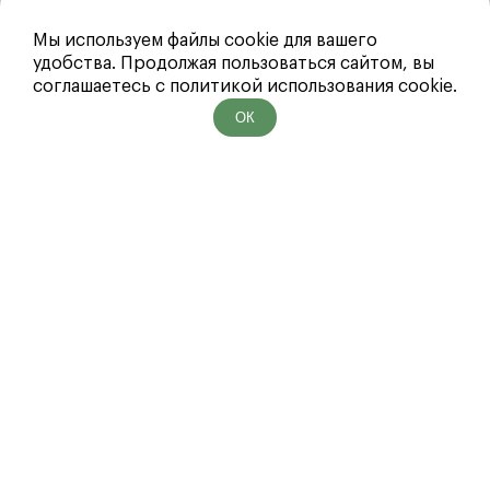
Наличные
Мы используем файлы cookie для вашего
удобства. Продолжая пользоваться сайтом, вы
соглашаетесь с политикой использования cookie.
ОК
Эустома PINK 15шт
Букет «
8 000 ₽
3 70
В корзину