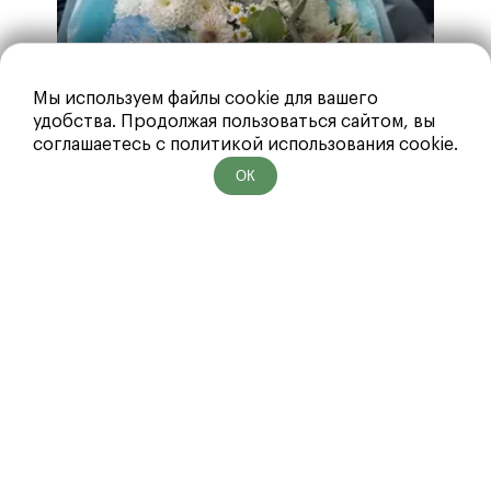
Курьер ожидает получателя
15 минут
,
SberPay
повторный выезд курьера
оплачивается
T-Pay
отдельно
(в соответствие с тарифом
Mir Pay
доставки).
ЮMoney
Наличные
Мы используем файлы cookie для вашего
удобства. Продолжая пользоваться сайтом, вы
соглашаетесь с политикой использования cookie.
ОК
Букет «Blue Sky»
Букет 
9 300 ₽
2 65
9 420 ₽
В корзину