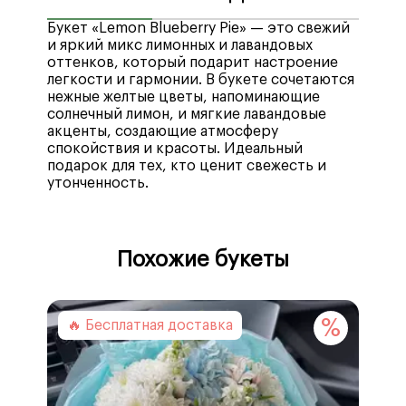
Букет «Lemon Blueberry Pie» — это свежий
и яркий микс лимонных и лавандовых
оттенков, который подарит настроение
легкости и гармонии. В букете сочетаются
нежные желтые цветы, напоминающие
солнечный лимон, и мягкие лавандовые
акценты, создающие атмосферу
спокойствия и красоты. Идеальный
подарок для тех, кто ценит свежесть и
утонченность.
Мы рады предложить вам широкий выбор
Стоимость доставки по городу Воронеж —
удобных способов оплаты, включая
400₽
, бесплатная доставка при заказе от
Похожие букеты
различные платежные системы, кредитные
4990₽
.
и дебетовые карты, а также электронные
Стоимость доставки в отдаленные районы
кошельки. Мы стремимся обеспечить
—
рассчитывается автоматически
при
максимальный комфорт наших клиентов
оформлении заказа.
%
🔥 Бесплатная доставка
при совершении покупок, предлагая
Минимальное время доставки после
надежные и удобные методы оплаты:
оформления заказа –
25 минут
.
При выборе интервала доставки, система,
учитывает время изготовления букета и
Банковская карта
отдаленность адресата доставки.
СБП