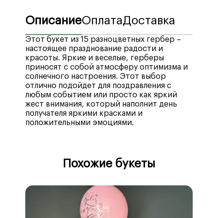
Описание
Оплата
Доставка
Этот букет из 15 разноцветных гербер –
настоящее празднование радости и
красоты. Яркие и веселые, герберы
приносят с собой атмосферу оптимизма и
солнечного настроения. Этот выбор
отлично подойдет для поздравления с
любым событием или просто как яркий
жест внимания, который наполнит день
получателя яркими красками и
положительными эмоциями.
Мы рады предложить вам широкий выбор
Стоимость доставки по городу Воронеж —
удобных способов оплаты, включая
400₽
, бесплатная доставка при заказе от
Похожие букеты
различные платежные системы, кредитные
4990₽
.
и дебетовые карты, а также электронные
Стоимость доставки в отдаленные районы
кошельки. Мы стремимся обеспечить
—
рассчитывается автоматически
при
максимальный комфорт наших клиентов
оформлении заказа.
при совершении покупок, предлагая
Минимальное время доставки после
надежные и удобные методы оплаты:
оформления заказа –
25 минут
.