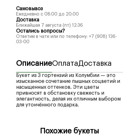
Самовывоз
Ежедневно с 08:00 до 20:00
Доставка
Ближайшая 7 августа (пт) 12:36
Остались вопросы?
Ответим в чате или по телефону:
+7 (908) 136-
03-00
Описание
Оплата
Доставка
Букет из 3 гортензий из Колумбии — это
изысканное сочетание пышных соцветий и
насыщенных оттенков. Эти цветы
привносят в обстановку свежесть и
элегантность, делая их отличным выбором
для утончённого подарка.
Мы рады предложить вам широкий выбор
Стоимость доставки по городу Воронеж —
удобных способов оплаты, включая
400₽
, бесплатная доставка при заказе от
Похожие букеты
различные платежные системы, кредитные
4990₽
.
и дебетовые карты, а также электронные
Стоимость доставки в отдаленные районы