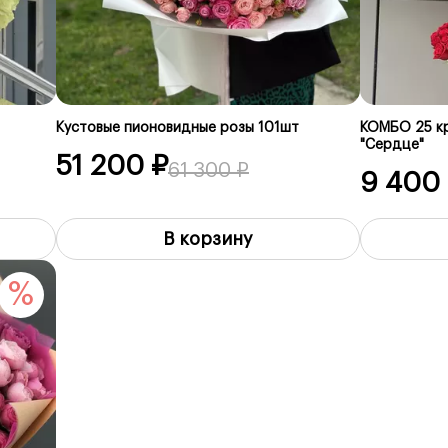
Кустовые пионовидные розы 101шт
КОМБО 25 кр
"Сердце"
51 200 ₽
61 300 ₽
9 400
В корзину
%