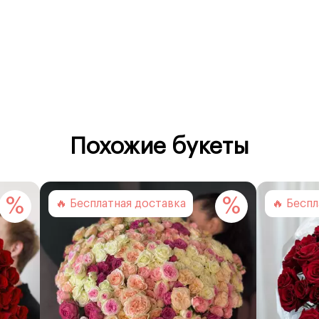
ки.
минут
, повторный выезд курьера
оплачивается отдельно
вки).
Похожие букеты
%
%
🔥 Бесплатная доставка
🔥 Бесп