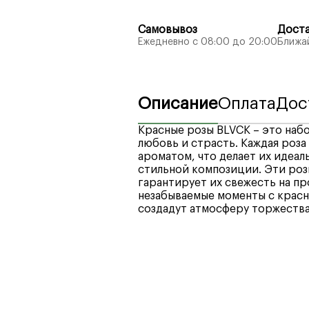
Самовывоз
Дост
Ежедневно с 08:00 до 20:00
Ближай
Описание
Оплата
Дос
Красные розы BLVCK – это наб
любовь и страсть. Каждая роз
ароматом, что делает их идеа
стильной композиции. Эти роз
гарантирует их свежесть на п
незабываемые моменты с красн
создадут атмосферу торжества
Мы рады предложить вам широк
Стоимость доставки по город
платежные системы, кредитные
4990₽
.
стремимся обеспечить максим
Стоимость доставки в отдале
предлагая надежные и удобные
оформлении заказа.
Минимальное время доставки п
При выборе интервала доставки