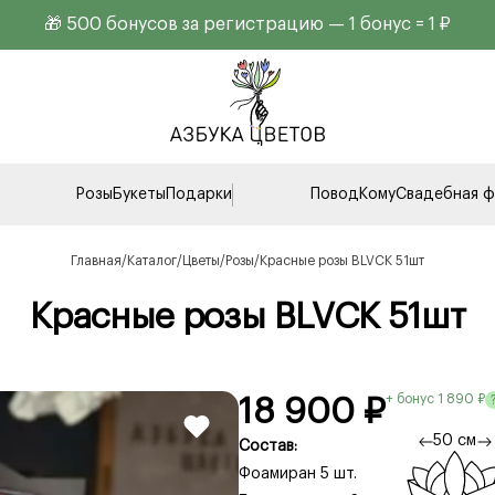
🎁 500 бонусов за регистрацию — 1 бонус = 1 ₽
Розы
Букеты
Подарки
Повод
Кому
Свадебная ф
Главная
Каталог
Цветы
Розы
Красные розы BLVCK 51шт
Красные розы BLVCK 51шт
+ бонус 1 890 ₽
18 900 ₽
50 см
Состав:
Фоамиран 5 шт.