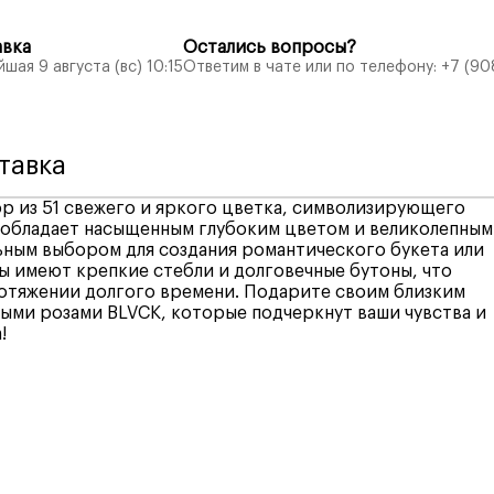
авка
Остались вопросы?
шая 9 августа (вс) 10:15
Ответим в чате или по телефону:
+7 (90
тавка
ор из 51 свежего и яркого цветка, символизирующего
а обладает насыщенным глубоким цветом и великолепным
льным выбором для создания романтического букета или
ы имеют крепкие стебли и долговечные бутоны, что
ротяжении долгого времени. Подарите своим близким
ыми розами BLVCK, которые подчеркнут ваши чувства и
!
ий выбор удобных способов оплаты, включая различны
у Воронеж —
400₽
, бесплатная доставка при заказе от
 и дебетовые карты, а также электронные кошельки. Мы
альный комфорт наших клиентов при совершении покупо
нные районы —
рассчитывается автоматически
при
 методы оплаты:
осле оформления заказа –
25 минут
.
, система, учитывает время изготовления букета и