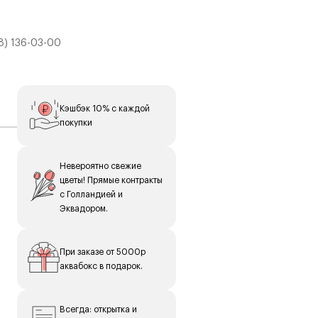
8) 136-03-00
Кэшбэк 10% с каждой
покупки
Невероятно свежие
цветы! Прямые контракты
с Голландией и
Эквадором.
е
При заказе от 5000р
аквабокс в подарок.
к,
Всегда: открытка и