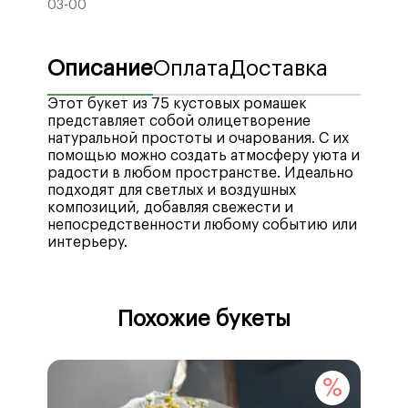
03-00
Описание
Оплата
Доставка
Этот букет из 75 кустовых ромашек
представляет собой олицетворение
натуральной простоты и очарования. С их
помощью можно создать атмосферу уюта и
радости в любом пространстве. Идеально
подходят для светлых и воздушных
композиций, добавляя свежести и
непосредственности любому событию или
интерьеру.
Мы рады предложить вам широкий выбор
Стоимость доставки по городу Воронеж —
удобных способов оплаты, включая
400₽
, бесплатная доставка при заказе от
Похожие букеты
различные платежные системы, кредитные
4990₽
.
и дебетовые карты, а также электронные
Стоимость доставки в отдаленные районы
кошельки. Мы стремимся обеспечить
—
рассчитывается автоматически
при
максимальный комфорт наших клиентов
оформлении заказа.
%
🔥 
при совершении покупок, предлагая
Минимальное время доставки после
надежные и удобные методы оплаты:
оформления заказа –
25 минут
.