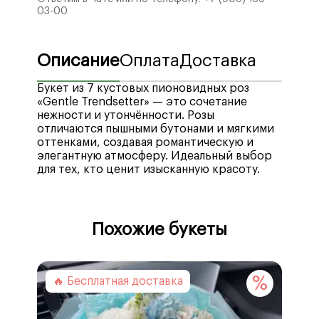
03-00
Описание
Оплата
Доставка
Букет из 7 кустовых пионовидных роз
«Gentle Trendsetter» — это сочетание
нежности и утончённости. Розы
отличаются пышными бутонами и мягкими
оттенками, создавая романтическую и
элегантную атмосферу. Идеальный выбор
для тех, кто ценит изысканную красоту.
Мы рады предложить вам широкий выбор
Стоимость доставки по городу Воронеж —
удобных способов оплаты, включая
400₽
, бесплатная доставка при заказе от
Похожие букеты
различные платежные системы, кредитные
4990₽
.
и дебетовые карты, а также электронные
Стоимость доставки в отдаленные районы
кошельки. Мы стремимся обеспечить
—
рассчитывается автоматически
при
максимальный комфорт наших клиентов
оформлении заказа.
%
🔥 Бесплатная доставка
при совершении покупок, предлагая
Минимальное время доставки после
надежные и удобные методы оплаты:
оформления заказа –
25 минут
.
При выборе интервала доставки, система,