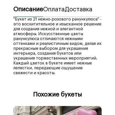
Описание
Оплата
Доставка
"Букет из 21 нежно-розового ранункулюса" -
это восхитительное и изысканное решение
для создания нежной и элегантной
атмосферы. Искусственные цветы
ранункулюса отличаются нежными
оттенками и реалистичным видом, делая их
прекрасным выбором для украшения
интерьера, создания букетов или
украшения торжественных мероприятий.
Каждый цветок в букете имеет нежные
лепестки, передающие ощущение
свежести и красоты.
Мы рады предложить вам широкий выбор
Стоимость доставки по городу Воронеж —
удобных способов оплаты, включая
400₽
, бесплатная доставка при заказе от
Похожие букеты
различные платежные системы, кредитные
4990₽
.
и дебетовые карты, а также электронные
Стоимость доставки в отдаленные районы
кошельки. Мы стремимся обеспечить
—
рассчитывается автоматически
при
максимальный комфорт наших клиентов
оформлении заказа.
🔥 
при совершении покупок, предлагая
Минимальное время доставки после